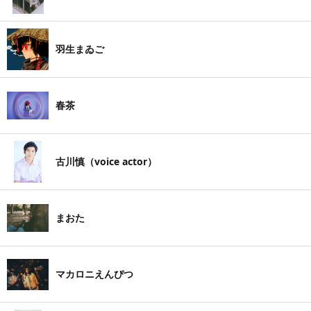
羽生まゐご
春茶
古川慎（voice actor）
まおた
マカロニえんぴつ