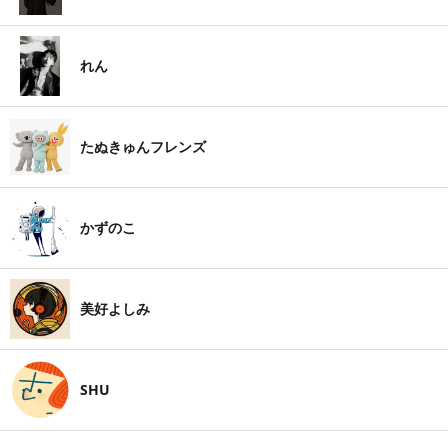
れん
たぬきゅんフレンズ
かずのこ
美好よしみ
SHU