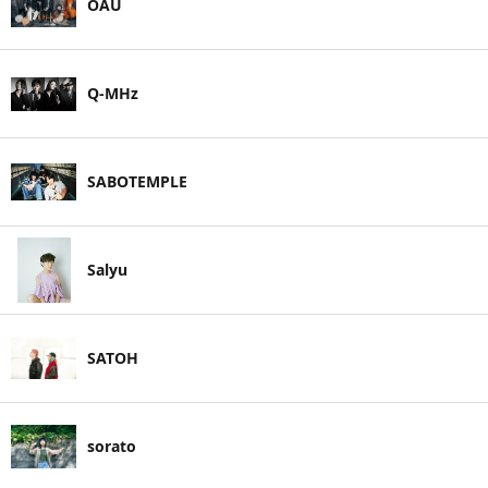
OAU
Q-MHz
SABOTEMPLE
Salyu
SATOH
sorato