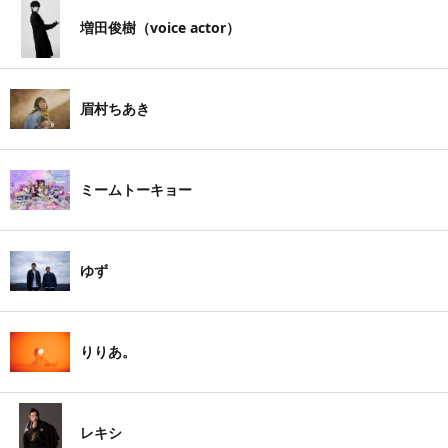
増田俊樹（voice actor）
眉村ちあき
ミームトーキョー
ゆず
りりあ。
レキシ