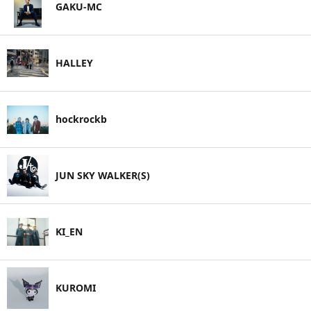
GAKU-MC
HALLEY
hockrockb
JUN SKY WALKER(S)
KI_EN
KUROMI