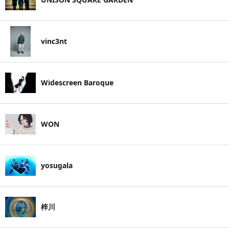
vinc3nt
Widescreen Baroque
WON
yosugala
梓川