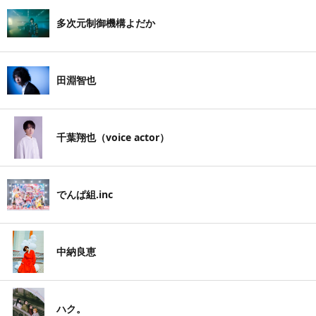
多次元制御機構よだか
田淵智也
千葉翔也（voice actor）
でんぱ組.inc
中納良恵
ハク。