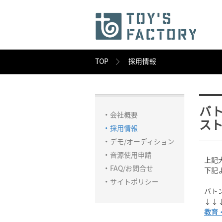
TOP
採用情報
バ
会社概要
ス
採用情報
デモ/オーディション
音源使用申請
上記
FAQ/お問合せ
下記
サイトポリシー
バト
↓↓
教育