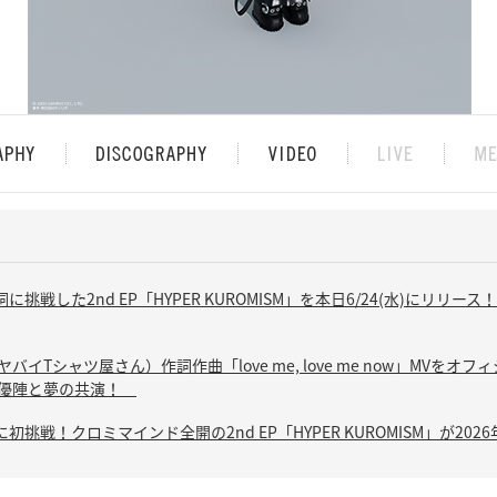
に挑戦した2nd EP「HYPER KUROMISM」を本日6/24(水)にリリース！「WA
イTシャツ屋さん）作詞作曲「love me, love me now」MVをオフ
俳優陣と夢の共演！
に初挑戦！クロミマインド全開の2nd EP「HYPER KUROMISM」が202