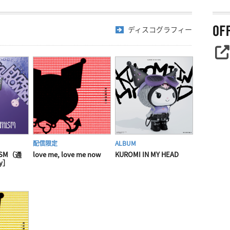
ディスコグラフィー
配信限定
ALBUM
ISM（通
love me, love me now
KUROMI IN MY HEAD
y］