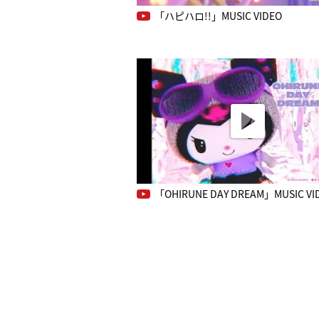
「ハピハロ!!」MUSIC VIDEO
「OHIRUNE DAY DREAM」MUSIC VI