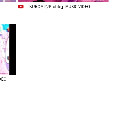
「KUROMI♡Profile」MUSIC VIDEO
DEO