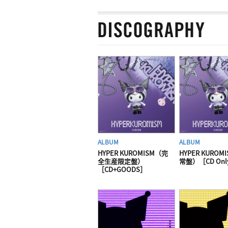
ALBUM
ALBUM
HYPER KUROMISM（完
HYPER KUROM
全生産限定盤）
常盤）［CD Onl
［CD+GOODS］