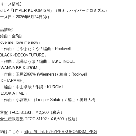
リース情報】
nd EP「HYPER KUROMISM」（ヨミ：ハイパークロミズム）
ース日：2026年6月24日(水)
品情報〉
録曲：全5曲
love me, love me now」
・作曲：こやまたくや / 編曲：Rockwell
「BLACK×DECO×FUTURE」
・作曲：北澤ゆうほ / 編曲：TAKU INOUE
「WANNA BE KUROMI」
作曲：玉屋2060% (Wienners) / 編曲：Rockwell
 「DETARAME」
・編曲：中山卓哉 / 作詞：KUROMI
「LOOK AT ME」
・作曲：小宮颯斗（Trooper Salute）/ 編曲：奥野大樹
常盤 TFCC-81193：￥2,200（税込）
全生産限定盤 TFCC-81192：¥ 6,600（税込）
約はこちら：
https://tf.lnk.to/HYPERKUROMISM_PKG