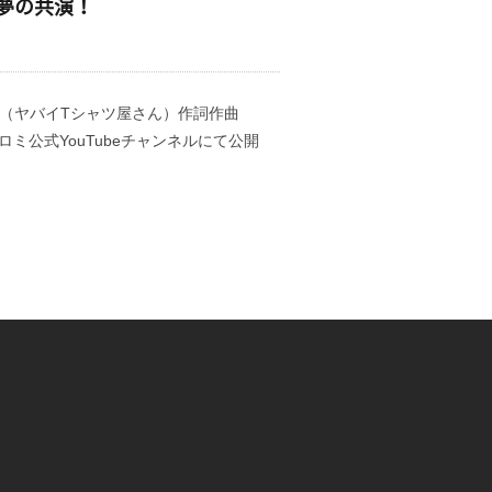
陣と夢の共演！
たくや（ヤバイTシャツ屋さん）作詞作曲
I/クロミ公式YouTubeチャンネルにて公開