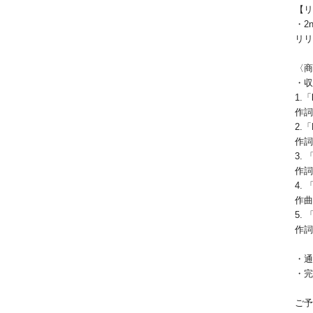
【リ
・2
リリ
〈商
・収
1.「
作詞
2.
作詞
3. 
作詞・
4.
作曲
5. 
作詞
・通
・完
ご予