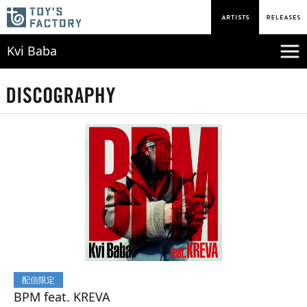
Kvi Baba
配信限定
BPM feat. KREVA