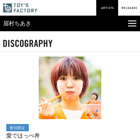
眉村ちあき
配信限定
愛でほっぺ丼