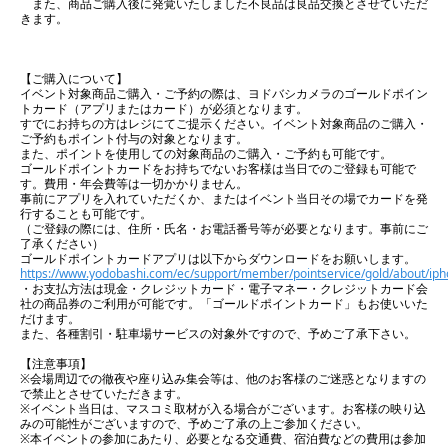
また、商品ご購入後に発覚いたしました不良品は良品交換とさせていただ
きます。
【ご購入について】
イベント対象商品ご購入・ご予約の際は、ヨドバシカメラのゴールドポイン
トカード（アプリまたはカード）が必須となります。
すでにお持ちの方はレジにてご提示ください。イベント対象商品のご購入・
ご予約もポイント付与の対象となります。
また、ポイントを使用しての対象商品のご購入・ご予約も可能です。
ゴールドポイントカードをお持ちでないお客様は当日でのご登録も可能で
す。費用・年会費等は一切かかりません。
事前にアプリを入れていただくか、またはイベント当日その場でカードを発
行することも可能です。
（ご登録の際には、住所・氏名・お電話番号等が必要となります。事前にご
了承ください）
ゴールドポイントカードアプリは以下からダウンロードをお願いします。
https://www.yodobashi.com/ec/support/member/pointservice/gold/about/iph
・お支払方法は現金・クレジットカード・電子マネー・クレジットカード会
社の商品券のご利用が可能です。「ゴールドポイントカード」もお使いいた
だけます。
また、各種割引・駐車場サービスの対象外ですので、予めご了承下さい。
【注意事項】
※会場周辺での徹夜や座り込み集会等は、他のお客様のご迷惑となりますの
で禁止とさせていただきます。
※イベント当日は、マスコミ取材が入る場合がございます。お客様の映り込
みの可能性がございますので、予めご了承の上ご参加ください。
※本イベントの参加にあたり、必要となる交通費、宿泊費などの費用は参加