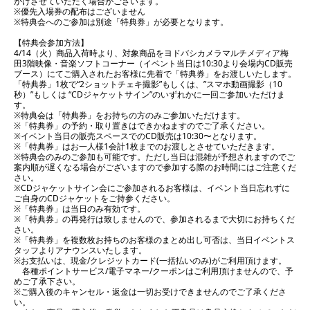
かけさせていただく場合がございます。
※優先入場券の配布はございません
※特典会へのご参加は別途「特典券」が必要となります。
【特典会参加方法】
4/14（火）商品入荷時より、対象商品をヨドバシカメラマルチメディア梅
田3階映像・音楽ソフトコーナー（イベント当日は10:30より会場内CD販売
ブース）にてご購入されたお客様に先着で「特典券」をお渡しいたします。
「特典券」1枚で“2ショットチェキ撮影”もしくは、”スマホ動画撮影（10
秒）”もしくは “CDジャケットサイン”のいずれかに一回ご参加いただけま
す。
※特典会は「特典券」をお持ちの方のみご参加いただけます。
※「特典券」の予約・取り置きはできかねますのでご了承ください。
※イベント当日の販売スペースでのCD販売は10:30〜となります。
※「特典券」はお一人様1会計1枚までのお渡しとさせていただきます。
※特典会のみのご参加も可能です。ただし当日は混雑が予想されますのでご
案内順が遅くなる場合がございますので参加する際のお時間にはご注意くだ
さい。
※CDジャケットサイン会にご参加されるお客様は、イベント当日忘れずに
ご自身のCDジャケットをご持参ください。
※「特典券」は当日のみ有効です。
※「特典券」の再発行は致しませんので、参加されるまで大切にお持ちくだ
さい。
※「特典券」を複数枚お持ちのお客様のまとめ出し可否は、当日イベントス
タッフよりアナウンスいたします。
※お支払いは、現金/クレジットカード(一括払いのみ)がご利用頂けます。
各種ポイントサービス/電子マネー/クーポンはご利用頂けませんので、予
めご了承下さい。
※ご購入後のキャンセル・返金は一切お受けできませんのでご了承くださ
い。