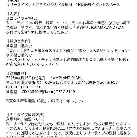
リリースイベント＠ヨドバシカメラ梅田 1F阪急側イベントスペース
【内容】
ミニライブ＋特典会
※ミニライブ中の録音、録画について、周りのお客様の迷惑にならない範囲
で撮影可能です。盛れてる写真や映像は「 #眉村ちあきAMPLANDPLAN 」
を付けて必ずSNSに投稿してください！
【特典会内容】
通常盤ご購入で
・2ショットチェキ撮影orスマホ動画撮影（10秒）or CDジャケットサイン
初回盤ご購入で
・宛名入り2ショットチェキ撮影orお名前呼び入りスマホ動画撮影（10秒）
or宛名入りCDジャケットサイン
【対象商品】
2026年4月15日(水)発売 「AMPLAND PLAN」
初回生産限定盤(B 盤) CD+まゆむラジオ CD / 4500 円(Tax in)TFCC-
81189〜TFCC-81190
通常盤 CD / 3500 円(Tax in) TFCC-81191
※完全生産限定盤（A盤）の販売はございません。
【ミニライブ観覧方法】
入場無料。観覧フリー。
※フリーライブはどなたでもご観覧いただけますが、会場で指定されるスペ
ースのみとなります。指定以外のエリアでのご観覧はできません。会場のス
ペースには限りがございますので、状況によりフリーライブの観覧に規制を