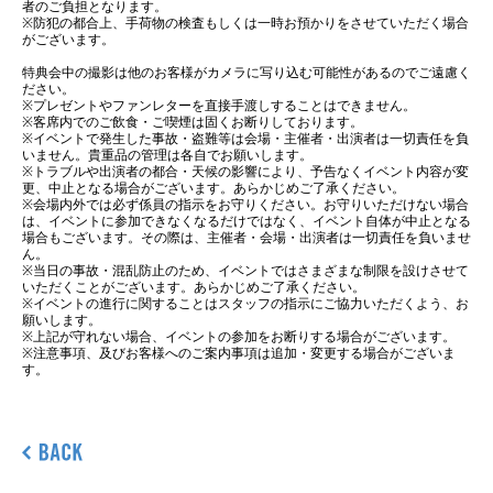
者のご負担となります。
※防犯の都合上、手荷物の検査もしくは一時お預かりをさせていただく場合
がございます。
特典会中の撮影は他のお客様がカメラに写り込む可能性があるのでご遠慮く
ださい。
※プレゼントやファンレターを直接手渡しすることはできません。
※客席内でのご飲食・ご喫煙は固くお断りしております。
※イベントで発生した事故・盗難等は会場・主催者・出演者は一切責任を負
いません。貴重品の管理は各自でお願いします。
※トラブルや出演者の都合・天候の影響により、予告なくイベント内容が変
更、中止となる場合がございます。あらかじめご了承ください。
※会場内外では必ず係員の指示をお守りください。お守りいただけない場合
は、イベントに参加できなくなるだけではなく、イベント自体が中止となる
場合もございます。その際は、主催者・会場・出演者は一切責任を負いませ
ん。
※当日の事故・混乱防止のため、イベントではさまざまな制限を設けさせて
いただくことがございます。あらかじめご了承ください。
※イベントの進行に関することはスタッフの指示にご協力いただくよう、お
願いします。
※上記が守れない場合、イベントの参加をお断りする場合がございます。
※注意事項、及びお客様へのご案内事項は追加・変更する場合がございま
す。