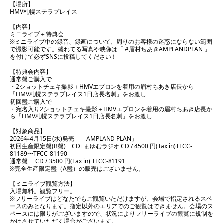
【場所】
HMV札幌ステラプレイス
【内容】
ミニライブ＋特典会
※ミニライブ中の録音、録画について、周りのお客様の迷惑にならない範囲
で撮影可能です。盛れてる写真や映像は「 #眉村ちあきAMPLANDPLAN 」
を付けて必ずSNSに投稿してください！
【特典会内容】
通常盤ご購入で
・2ショットチェキ撮影＋HMVエプロンを着用の眉村ちあき店長から
「HMV札幌ステラプレイス1日店長名刺」をお渡し
初回盤ご購入で
・宛名入り2ショットチェキ撮影＋HMVエプロンを着用の眉村ちあき店長か
ら「HMV札幌ステラプレイス1日店長名刺」をお渡し
【対象商品】
2026年4月15日(水)発売 「AMPLAND PLAN」
初回生産限定盤(B盤) CD+まゆむラジオ CD / 4500 円(Tax in)TFCC-
81189〜TFCC-81190
通常盤 CD / 3500 円(Tax in) TFCC-81191
※完全生産限定盤（A盤）の販売はございません。
【ミニライブ観覧方法】
入場無料。観覧フリー。
※フリーライブはどなたでもご観覧いただけますが、会場で指定されるスペ
ースのみとなります。指定以外のエリアでのご観覧はできません。会場のス
ペースには限りがございますので、状況によりフリーライブの観覧に規制を
かけさせていただく場合がございます。