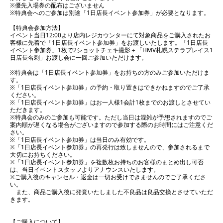
※優先入場券の配布はございません
※特典会へのご参加は別途「1日店長イベント参加券」が必要となります。
【特典会参加方法】
イベント当日12:00より店内レジカウンターにて対象商品をご購入されたお
客様に先着で「1日店長イベント参加券」をお渡しいたします。「1日店長
イベント参加券」1枚で2ショットチェキ撮影＋「HMV札幌ステラプレイス1
日店長名刺」お渡し会に一回ご参加いただけます。
※特典会は「1日店長イベント参加券」をお持ちの方のみご参加いただけま
す。
※「1日店長イベント参加券」の予約・取り置きはできかねますのでご了承
ください。
※「1日店長イベント参加券」はお一人様1会計1枚までのお渡しとさせてい
ただきます。
※特典会のみのご参加も可能です。ただし当日は混雑が予想されますのでご
案内順が遅くなる場合がございますので参加する際のお時間にはご注意くだ
さい。
※「1日店長イベント参加券」は当日のみ有効です。
※「1日店長イベント参加券」の再発行は致しませんので、参加されるまで
大切にお持ちください。
※「1日店長イベント参加券」を複数枚お持ちのお客様のまとめ出し可否
は、当日イベントスタッフよりアナウンスいたします。
※ご購入後のキャンセル・返金は一切お受けできませんのでご了承くださ
い。
また、商品ご購入後に発覚いたしました不良品は良品交換とさせていただ
きます。
【ご購入について】