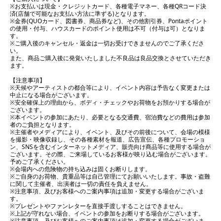
※お支払いは現金・クレジットカード、各種電子マネー、各種QRコード決
済(店舗で可能なお支払い方法に準ずる)となります。
※金券(QUOカード、図書券、商品券など)、その他割引券、Pontaポイント
の使用・付与、ハウスカードのポイント使用は不可（付与は可）となりま
す。
※ご購入後のキャンセル・返金は一切お受けできませんのでご了承くださ
い。
また、商品ご購入後に発覚いたしました不良品は良品交換とさせていただき
ます。
【注意事項】
※天候やアーティストの都合等により、イベント内容は予告なく変更または
中止になる場合がございます。
※安全確保上の理由から、ボディ・チェックやお荷物をお預かりする場合が
ございます。
※本イベントの参加にあたり、必要となる交通費、宿泊費などの費用は参加
者のご負担となります。
※主催者やメディアにより、イベント、及びその前後について、会場の模様
を撮影・映像収録し、その各種素材を報道、広告宣伝、各種プロモーショ
ン、SNSを含むインターネットメディア、販売向け商品等に使用する場合が
ございます。その際、ご来場しているお客様が映り込む場合がございます。
予めご了承ください。
※会場内への危険物の持ち込みは固くお断りします。
※ご自身のお荷物、貴重品等は自己管理にてお願いいたします。事故・盗難
に関して主催者、出演者は一切の責任を負えません。
※注意事項、及びお客様へのご案内事項は追加・変更する場合がございま
す。
※プレゼントやファンレターを直接手渡しすることはできません。
※上記が守れない場合、イベントの参加をお断りする場合がございます。
※注意事項、及びお客様へのご案内事項は追加・変更する場合がございま