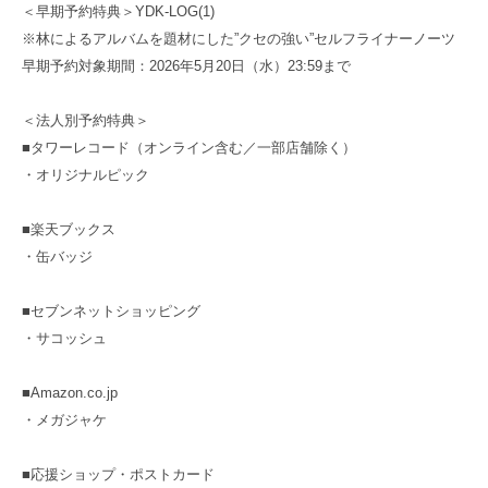
＜早期予約特典＞
YDK-LOG(1)
※林によるアルバムを題材にした”クセの強い”セルフライナーノーツ
早期予約対象期間：2026年5月20日（水）23:59まで
＜法人別予約特典＞
■タワーレコード（オンライン含む／一部店舗除く）
・オリジナルピック
■楽天ブックス
・缶バッジ
■セブンネットショッピング
・サコッシュ
■Amazon.co.jp
・メガジャケ
■応援ショップ
・ポストカード