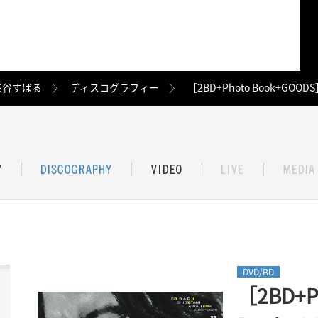
渋谷すばる
ディスコグラフィー
［2BD+Photo Book+GOO
DVD/BD
［2BD+P