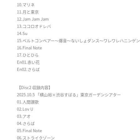
10.マリネ
11.⽉と東京
12.Jam Jam Jam
13.ココロオドレバ
14.Su
15.ベルトコンベアー～爆⾳～ないしょダンス～ワレワレハニンゲ
16.Final Note
17.ひとひら
En01.⾚い花
En02.さらば
【Disc2 収録内容】
2025.10.5 「横山裕×渋谷すばる」東京ガーデンシアター
01.⼈間讃歌
02.Lov U
03.アオ
04.さらば
05.Final Note
06.ストライクゾーン