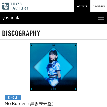
yosugala
SINGLE
No Border（黒坂未来盤）