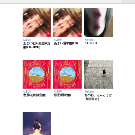
ALBUM
ALBUM
配信限定
あまい初回生産限定
あまい通常盤(CD)
SA SO U
盤(CD+DVD)
配信限定
ALBUM
ALBUM
あのね、ほんとうは
窓景(初回限定盤)
窓景(通常盤)
(配信限定）