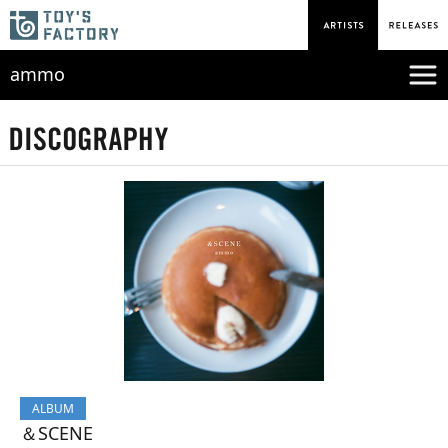
ammo
ALBUM
＆SCENE