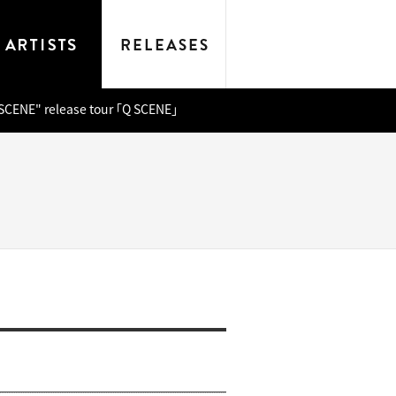
CENE" release tour ｢Q SCENE｣