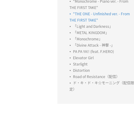
"Monochrome - Piano ver. - From
THE FIRST TAKE"
"THE ONE - Unfinished ver. - From
THE FIRST TAKE"
「Light and Darkness」
「METAL KINGDOM」
「Monochrome」
「Divine Attack - 神撃 -」
PA PA YA!! (feat. F.HERO)
Elevator Girl
Starlight
Distortion
Road of Resistance（配信）
ド・キ・ド・キ☆モーニング（配信限
定）