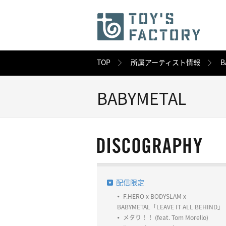
TOP
所属アーティスト情報
B
BABYMETAL
配信限定
F.HERO x BODYSLAM x
BABYMETAL「LEAVE IT ALL BEHIND」
メタり！！ (feat. Tom Morello)