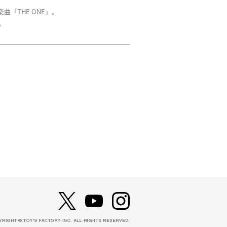
「THE ONE」。
。