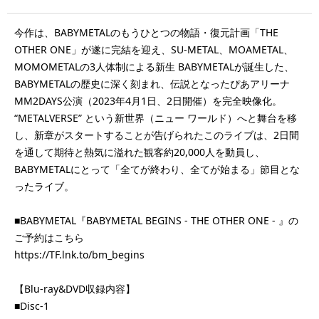
今作は、BABYMETALのもうひとつの物語・復元計画「THE
OTHER ONE」が遂に完結を迎え、SU-METAL、MOAMETAL、
MOMOMETALの3人体制による新生 BABYMETALが誕生した、
BABYMETALの歴史に深く刻まれ、伝説となったぴあアリーナ
MM2DAYS公演（2023年4月1日、2日開催）を完全映像化。
“METALVERSE” という新世界（ニュー ワールド）へと舞台を移
し、新章がスタートすることが告げられたこのライブは、2日間
を通して期待と熱気に溢れた観客約20,000人を動員し、
BABYMETALにとって「全てが終わり、全てが始まる」節目とな
ったライブ。
■BABYMETAL『BABYMETAL BEGINS - THE OTHER ONE - 』の
ご予約はこちら
https://TF.lnk.to/bm_begins
【Blu-ray&DVD収録内容】
■Disc-1