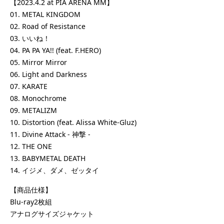
【2023.4.2 at PIA ARENA MM】
01. METAL KINGDOM
02. Road of Resistance
03. いいね！
04. PA PA YA!! (feat. F.HERO)
05. Mirror Mirror
06. Light and Darkness
07. KARATE
08. Monochrome
09. METALIZM
10. Distortion (feat. Alissa White-Gluz)
11. Divine Attack - 神撃 -
12. THE ONE
13. BABYMETAL DEATH
14. イジメ、ダメ、ゼッタイ
【商品仕様】
Blu-ray2枚組
アナログサイズジャケット