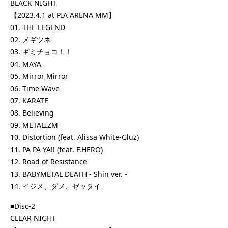
BLACK NIGHT
【2023.4.1 at PIA ARENA MM】
01. THE LEGEND
02. メギツネ
03. ギミチョコ！！
04. MAYA
05. Mirror Mirror
06. Time Wave
07. KARATE
08. Believing
09. METALIZM
10. Distortion (feat. Alissa White-Gluz)
11. PA PA YA!! (feat. F.HERO)
12. Road of Resistance
13. BABYMETAL DEATH - Shin ver. -
14. イジメ、ダメ、ゼッタイ
■Disc-2
CLEAR NIGHT