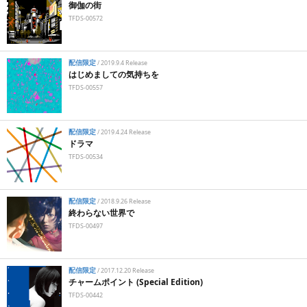
御伽の街
TFDS-00572
配信限定
/
2019.9.4 Release
はじめましての気持ちを
TFDS-00557
配信限定
/
2019.4.24 Release
ドラマ
TFDS-00534
配信限定
/
2018.9.26 Release
終わらない世界で
TFDS-00497
配信限定
/
2017.12.20 Release
チャームポイント (Special Edition)
TFDS-00442