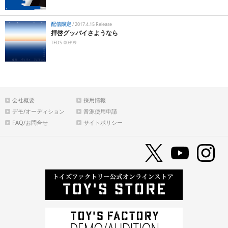
配信限定
/
2017.4.15 Release
拝啓グッバイさようなら
TFDS-00399
会社概要
採用情報
デモ/オーディション
音源使用申請
FAQ/お問合せ
サイトポリシー