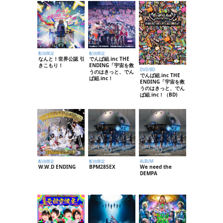
配信限定
配信限定
なんと！世界公認 引
でんぱ組.inc THE
きこもり！
ENDING「宇宙を救
DVD/BD
うのはきっと、でん
でんぱ組.inc THE
ぱ組.inc！
ENDING「宇宙を救
うのはきっと、でん
ぱ組.inc！（BD)
配信限定
配信限定
ALBUM
W.W.D ENDING
BPM285EX
We need the
DEMPA