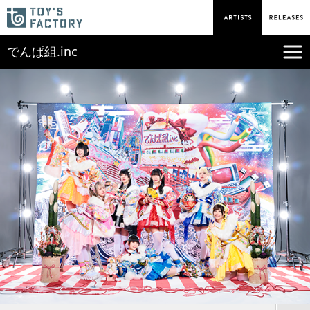
でんぱ組.inc