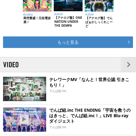
ALBUM
配信限定
ALBUM
【アナログ盤】ONE
商売繁盛！元祖電波
【アナログ盤】でん
NATION UNDER
屋！
ぱぁかしっくれこー
THE DEMPA
ど
もっと見る
テレワークMV「なんと！世界公認 引きこ
もり！」
でんぱ組.inc
でんぱ組.inc THE ENDING「宇宙を救うの
はきっと、でんぱ組.inc！」LIVE Blu-ray
ダイジェスト
でんぱ組.inc