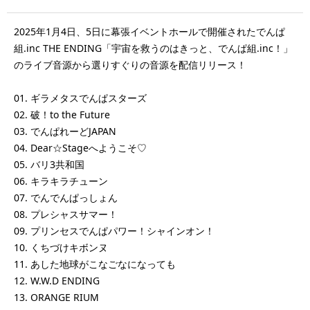
2025年1月4日、5日に幕張イベントホールで開催されたでんぱ
組.inc THE ENDING「宇宙を救うのはきっと、でんぱ組.inc！」
のライブ音源から選りすぐりの音源を配信リリース！
01. ギラメタスでんぱスターズ
02. 破！to the Future
03. でんぱれーどJAPAN
04. Dear☆Stageへようこそ♡
05. バリ3共和国
06. キラキラチューン
07. でんでんぱっしょん
08. プレシャスサマー！
09. プリンセスでんぱパワー！シャインオン！
10. くちづけキボンヌ
11. あした地球がこなごなになっても
12. W.W.D ENDING
13. ORANGE RIUM