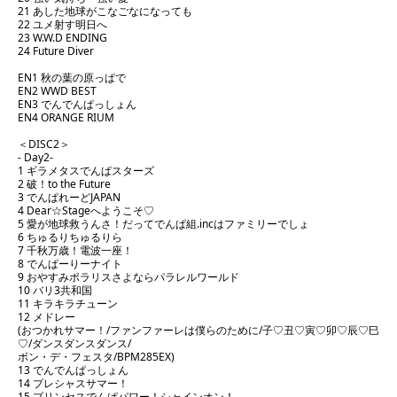
21 あした地球がこなごなになっても
22 ユメ射す明⽇へ
23 W.W.D ENDING
24 Future Diver
EN1 秋の葉の原っぱで
EN2 WWD BEST
EN3 でんでんぱっしょん
EN4 ORANGE RIUM
＜DISC2＞
- Day2-
1 ギラメタスでんぱスターズ
2 破！to the Future
3 でんぱれーどJAPAN
4 Dear☆Stageへようこそ♡
5 愛が地球救うんさ！だってでんぱ組.incはファミリーでしょ
6 ちゅるりちゅるりら
7 千秋万歳！電波⼀座！
8 でんぱーりーナイト
9 おやすみポラリスさよならパラレルワールド
10 バリ3共和国
11 キラキラチューン
12 メドレー
(おつかれサマー！/ファンファーレは僕らのために/⼦♡丑♡寅♡卯♡⾠♡⺒
♡/ダンスダンスダンス/
ボン・デ・フェスタ/BPM285EX)
13 でんでんぱっしょん
14 プレシャスサマー！
15 プリンセスでんぱパワー！シャインオン！