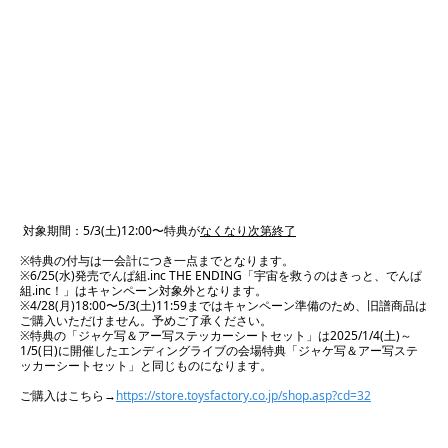
対象期間：5/3(土)12:00〜特典が
なくなり次第終了
※特典の付与は一会計につき一点までとなります。
※6/25(水)発売でんぱ組.inc THE ENDING「宇宙を救うのはきっと、でんぱ
組.inc！」はキャンペーン対象外となります。
※4/28(月)18:00〜5/3(土)11:59まではキャンペーン準備のため、旧譜商品は
ご購入いただけません。予めご了承ください。
※特典の「ジャケ写＆アー写ステッカーシートセット」は2025/1/4(土)～
1/5(日)に開催したエンディングライブの会場特典「ジャケ写＆アー写ステ
ッカーシートセット」と同じものになります。
ご購入はこちら→
https://store.toysfactory.co.jp/shop.asp?cd=32