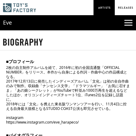
Eve
■プロフィール
2枚の自主制作アルバムを経て、2016年に初の全国流通盤「OFFICIAL
NUMBER」をリリース。本作から自身による作詞・作曲中心の作品構成と
なる。
2017年12月13日に発売したインディーズアルバム「文化」は初の全自作曲
のみで制作。収録曲「ナンセンス文学」「ドラマツルギー」「お気に召すま
ま」「あの娘シークレット」がYouTubeで軒並み1000万再生を超えるなど
したほか、オリコンインディーズチャート1位、iTunes2位を記録し話題
に。
2018年には「文化」を携えた東名阪ワンマンツアーを行い、11月4日に控
える自身最大規模となるSTUDIO COAST公演も即完させている。
instagram
https://www.instagram.com/eve_harapeco/
■バイオグラフィー