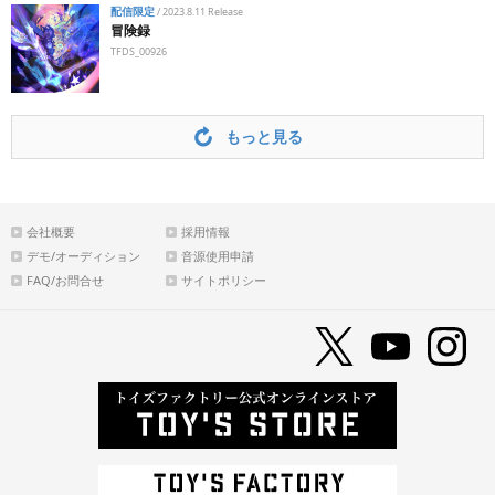
配信限定
/
2023.8.11 Release
冒険録
TFDS_00926
もっと見る
会社概要
採用情報
デモ/オーディション
音源使用申請
FAQ/お問合せ
サイトポリシー