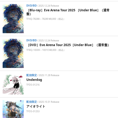
DVD/BD
/
2025.12.24 Release
［Blu-ray］Eve Arena Tour 2025 ［Under Blue］（通常
盤）
TFXQ-78288～78289 ¥8,000（税込）
DVD/BD
/
2025.12.24 Release
［DVD］Eve Arena Tour 2025［Under Blue］（通常盤）
TFBQ-18309～18310 ¥8,000（税込）
配信限定
/
2025.11.28 Release
Underdog
TFDS-01216
配信限定
/
2025.10.31 Release
アイオライト
TFDS-01253