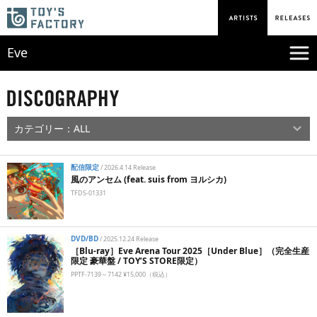
Eve
配信限定
/
2026.4.14 Release
風のアンセム (feat. suis from ヨルシカ)
TFDS-01331
DVD/BD
/
2025.12.24 Release
［Blu-ray］Eve Arena Tour 2025［Under Blue］（完全生産
限定 豪華盤 / TOY’S STORE限定）
PPTF-7139～7142 ¥15,000（税込）