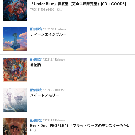
「Under Blue」青底盤（完全生産限定盤）[CD + GOODS]
TFCC-81105 ¥6,600（税込）
配信限定
/
2024.10.4 Release
ティーンエイジブルー
配信限定
/
2024.8.1 Release
巻物語
配信限定
/
2024.7.7 Release
スイートメモリー
配信限定
/
2024.5.3 Release
Eve × Deu (PEOPLE 1) 「フラットウッズのモンスターみたい
に」