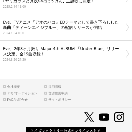
｢ヤミカラスと真夜中のぼうけん｣ 主題歌に決定！
2025.2.14 18:00
Eve、TVアニメ『アオのハコ』EDテーマとして書き下ろしした
新曲「ティーンエイジブルー」の配信リリースが開始！
2024.10.4 0:00
Eve、2年8ヶ月振り Major 4th ALBUM 「Under Blue」リリー
ス決定、全19曲収録！
2024.8.20 21:30
会社概要
採用情報
デモ/オーディション
音源使用申請
FAQ/お問合せ
サイトポリシー