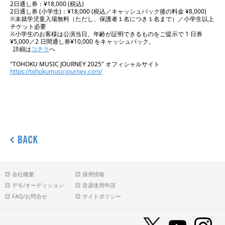
2日通し券：¥18,000 (税込)
2日通し券 (小学生)：¥18,000 (税込／キャッシュバック後の料金 ¥8,000)
※未就学児童入場無料（ただし、保護者１名につき１名まで）／小学生以上
チケット必要
※小学生のお客様は公演当日、年齢が証明できるものをご提示で 1 日券
¥5,000／2 日間通し券¥10,000 をキャッシュバック。
詳細は
コチラ
へ
"TOHOKU MUSIC JOURNEY 2025" オフィシャルサイト
https://tohokumusicjourney.com/
会社概要
採用情報
デモ/オーディション
音源使用申請
FAQ/お問合せ
サイトポリシー