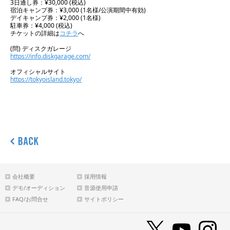
3日通し券：¥30,000 (税込)
宿泊キャンプ券：¥3,000 (1名様/公演期間中有効)
デイキャンプ券：¥2,000 (1名様)
駐車券：¥4,000 (税込)
チケットの詳細は
コチラ
へ
(問) ディスクガレージ
https://info.diskgarage.com/
オフィシャルサイト
https://tokyoisland.tokyo/
会社概要
採用情報
デモ/オーディション
音源使用申請
FAQ/お問合せ
サイトポリシー