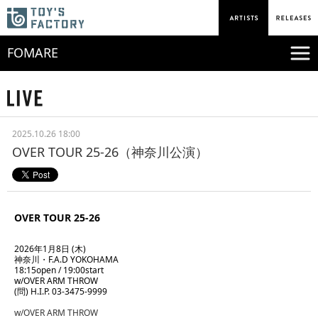
FOMARE
2025.10.26 18:00
OVER TOUR 25-26（神奈川公演）
OVER TOUR 25-26
2026年1月8日 (木)
神奈川・F.A.D YOKOHAMA
18:15open / 19:00start
w/OVER ARM THROW
(問) H.I.P. 03-3475-9999
w/OVER ARM THROW