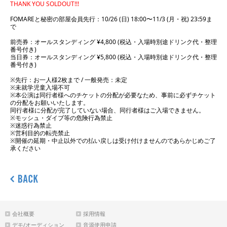
THANK YOU SOLDOUT!!!
FOMAREと秘密の部屋会員先行：10/26 (日) 18:00〜11/3 (月・祝) 23:59ま
で
前売券：オールスタンディング ¥4,800 (税込・入場時別途ドリンク代・整理
番号付き)
当日券：オールスタンディング ¥5,800 (税込・入場時別途ドリンク代・整理
番号付き)
※先行：お一人様2枚まで / 一般発売：未定
※未就学児童入場不可
※本公演は同行者様へのチケットの分配が必要なため、事前に必ずチケット
の分配をお願いいたします。
同行者様に分配が完了していない場合、同行者様はご入場できません。
※モッシュ・ダイブ等の危険行為禁止
※迷惑行為禁止
※営利目的の転売禁止
※開催の延期・中止以外での払い戻しは受け付けませんのであらかじめご了
承ください
会社概要
採用情報
デモ/オーディション
音源使用申請