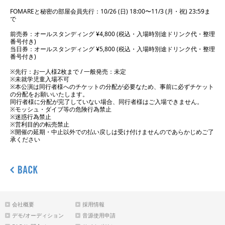
FOMAREと秘密の部屋会員先行：10/26 (日) 18:00〜11/3 (月・祝) 23:59ま
で
前売券：オールスタンディング ¥4,800 (税込・入場時別途ドリンク代・整理
番号付き)
当日券：オールスタンディング ¥5,800 (税込・入場時別途ドリンク代・整理
番号付き)
※先行：お一人様2枚まで / 一般発売：未定
※未就学児童入場不可
※本公演は同行者様へのチケットの分配が必要なため、事前に必ずチケット
の分配をお願いいたします。
同行者様に分配が完了していない場合、同行者様はご入場できません。
※モッシュ・ダイブ等の危険行為禁止
※迷惑行為禁止
※営利目的の転売禁止
※開催の延期・中止以外での払い戻しは受け付けませんのであらかじめご了
承ください
会社概要
採用情報
デモ/オーディション
音源使用申請