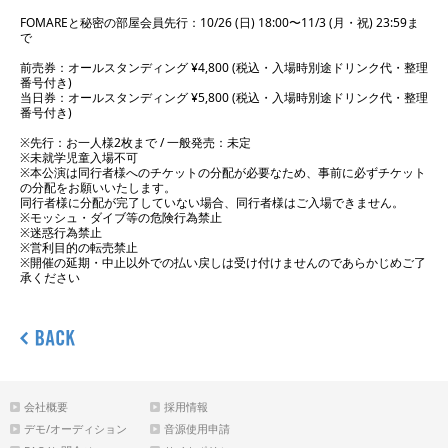
FOMAREと秘密の部屋会員先行：10/26 (日) 18:00〜11/3 (月・祝) 23:59ま
で
前売券：オールスタンディング ¥4,800 (税込・入場時別途ドリンク代・整理
番号付き)
当日券：オールスタンディング ¥5,800 (税込・入場時別途ドリンク代・整理
番号付き)
※先行：お一人様2枚まで / 一般発売：未定
※未就学児童入場不可
※本公演は同行者様へのチケットの分配が必要なため、事前に必ずチケット
の分配をお願いいたします。
同行者様に分配が完了していない場合、同行者様はご入場できません。
※モッシュ・ダイブ等の危険行為禁止
※迷惑行為禁止
※営利目的の転売禁止
※開催の延期・中止以外での払い戻しは受け付けませんのであらかじめご了
承ください
会社概要
採用情報
デモ/オーディション
音源使用申請