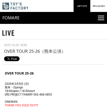
FOMARE
2025.10.26 18:00
OVER TOUR 25-26（熊本公演）
OVER TOUR 25-26
2026年3月9日 (月)
熊本・Django
18:00open / 18:30start
(問) PROJECT FAMIRY 092-406-0855
ONEMAN
THANK YOU SOLD OUT!!!