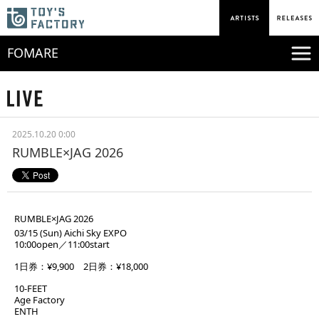
FOMARE
2025.10.20 0:00
RUMBLE×JAG 2026
RUMBLE×JAG 2026
03/15 (Sun) Aichi Sky EXPO
10:00open／11:00start
1日券：¥9,900 2日券：¥18,000
10-FEET
Age Factory
ENTH