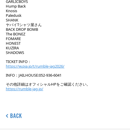
GARLICBOYS
Hump Back
Knosis
Paledusk
SHANK
ヤバイTシャツ屋さん
BACK DROP BOMB
The BONEZ
FOMARE
HONEST
KUZIRA
SHADOWS
TICKET INFO：
https://w.pia.jp/t/rumble-jag2026/
INFO：JAILHOUSE:052-936-6041
その他詳細はオフィシャルHPをご確認ください。
https://rumble-jag.jp/