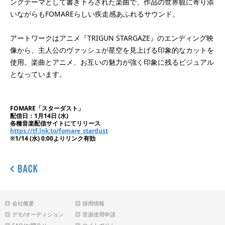
ングテーマとして書き下ろされた楽曲で、作品の世界観に寄り添
いながらもFOMAREらしい疾走感あふれるサウンド。
アートワークはアニメ『TRIGUN STARGAZE』のエンディング映
像から、主人公のヴァッシュが星空を見上げる印象的なカットを
使用。楽曲とアニメ、お互いの魅力が強く印象に残るビジュアル
となっています。
FOMARE「スターダスト」
配信日：1月14日 (水)
各種音楽配信サイトにてリリース
https://tf.lnk.to/fomare_stardust
※1/14 (水) 0:00よりリンク有効
会社概要
採用情報
デモ/オーディション
音源使用申請