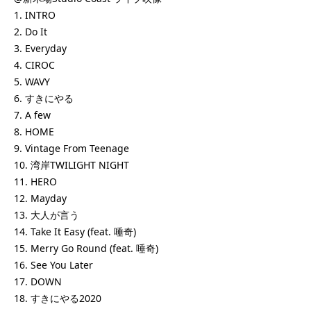
1. INTRO
2. Do It
3. Everyday
4. CIROC
5. WAVY
6. すきにやる
7. A few
8. HOME
9. Vintage From Teenage
10. 湾岸TWILIGHT NIGHT
11. HERO
12. Mayday
13. 大人が言う
14. Take It Easy (feat. 唾奇)
15. Merry Go Round (feat. 唾奇)
16. See You Later
17. DOWN
18. すきにやる2020