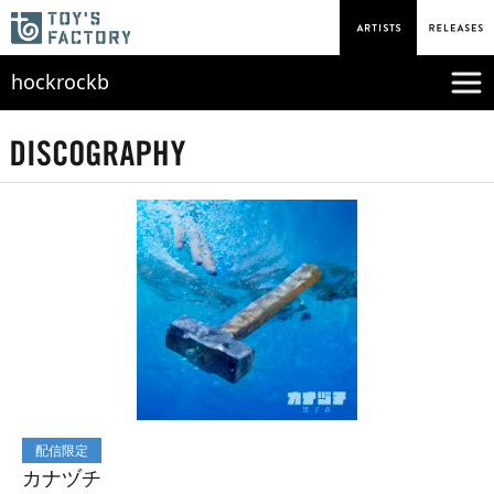
hockrockb
配信限定
カナヅチ