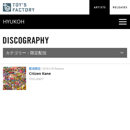
HYUKOH
配信限定
/
2018.5.20 Release
Citizen Kane
TFDS-00477