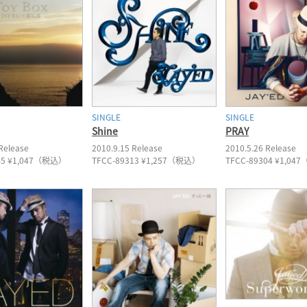
SINGLE
SINGLE
Shine
PRAY
Release
2010.9.15 Release
2010.5.26 Release
45 ¥1,047（税込）
TFCC-89313 ¥1,257（税込）
TFCC-89304 ¥1,0