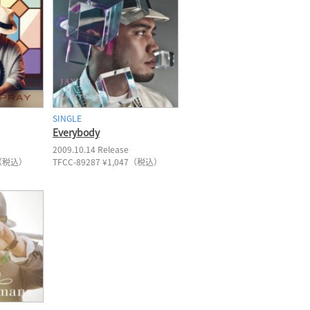
SINGLE
Everybody
2009.10.14 Release
47（税込）
TFCC-89287 ¥1,047（税込）