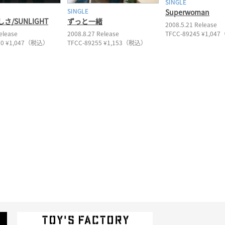
SINGLE
SINGLE
Superwoman
さ/SUNLIGHT
ずっと一緒
2008.5.21 Release
elease
2008.8.27 Release
TFCC-89245 ¥1,0
70 ¥1,047（税込）
TFCC-89255 ¥1,153（税込）