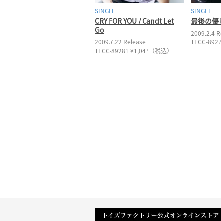
SINGLE
SINGLE
CRY FOR YOU / Candt Let
最後の優し
Go
2009.2.4 R
2009.7.22 Release
TFCC-892
TFCC-89281 ¥1,047（税込）