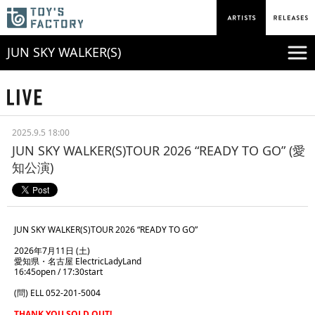
JUN SKY WALKER(S)
2025.9.5 18:00
JUN SKY WALKER(S)TOUR 2026 “READY TO GO” (愛
知公演)
JUN SKY WALKER(S)TOUR 2026 “READY TO GO”
2026年7月11日 (土)
愛知県・名古屋 ElectricLadyLand
16:45open / 17:30start
(問) ELL 052-201-5004
THANK YOU SOLD OUT!