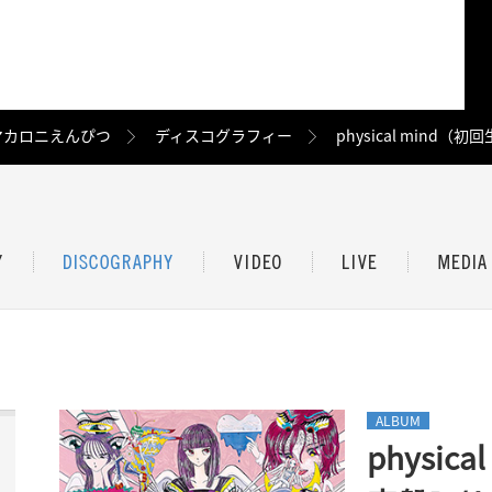
マカロニえんぴつ
ディスコグラフィー
physical mind（
ALBUM
physic