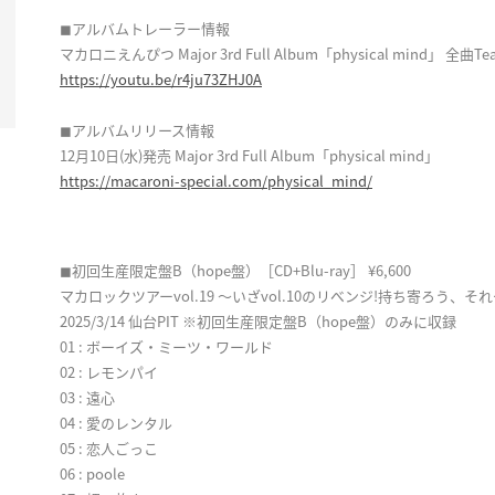
◼︎アルバムトレーラー情報
マカロニえんぴつ Major 3rd Full Album「physical mind」 全曲Tea
https://youtu.be/r4ju73ZHJ0A
◼︎アルバムリリース情報
12月10日(水)発売 Major 3rd Full Album「physical mind」
https://macaroni-special.com/physical_mind/
◼︎初回生産限定盤B（hope盤）［CD+Blu-ray］ ¥6,600
マカロックツアーvol.19 〜いざvol.10のリベンジ!持ち寄ろう、そ
2025/3/14 仙台PIT ※初回生産限定盤B（hope盤）のみに収録
01 : ボーイズ・ミーツ・ワールド
02 : レモンパイ
03 : 遠心
04 : 愛のレンタル
05 : 恋人ごっこ
06 : poole