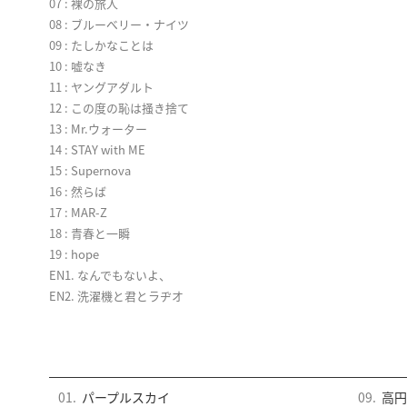
07 : 裸の旅人
08 : ブルーベリー・ナイツ
09 : たしかなことは
10 : 嘘なき
11 : ヤングアダルト
12 : この度の恥は掻き捨て
13 : Mr.ウォーター
14 : STAY with ME
15 : Supernova
16 : 然らば
17 : MAR-Z
18 : 青春と一瞬
19 : hope
EN1. なんでもないよ、
EN2. 洗濯機と君とラヂオ
01.
パープルスカイ
09.
高円