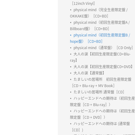
［12inch Vinyl］
physical mind（完全生産限定盤 /
OKKAKE盤）［CD+BD］
physical mind（初回生産限定盤A /
Billboard盤）［CD+BD］
physical mind（初回生産限定盤B /
hope盤）［CD+BD］
physical mind（通常盤）［CD Only］
大人の涙【初回生産限定盤CD+Blu-
ray】
大人の涙【初回生産限定盤CD+DVD】
大人の涙【通常盤】
たましいの居場所 初回生産限定盤
［CD + Blu-ray + MV Book］
たましいの居場所 通常盤［CD］
ハッピーエンドへの期待は（初回生産
限定盤［CD + Blu-ray］）
ハッピーエンドへの期待は（初回生産
限定盤［CD + DVD］）
ハッピーエンドへの期待は (通常盤
［CD］)