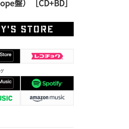
 hope盤）［CD+BD］
グ