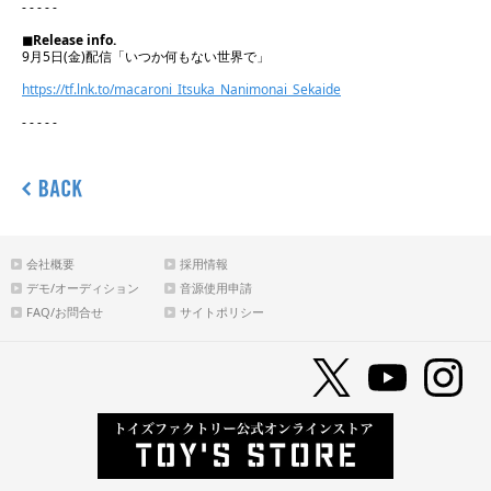
- - - - -
◼︎Release info.
9月5日(金)配信「いつか何もない世界で」
https://tf.lnk.to/macaroni_Itsuka_Nanimonai_Sekaide
- - - - -
会社概要
採用情報
デモ/オーディション
音源使用申請
FAQ/お問合せ
サイトポリシー