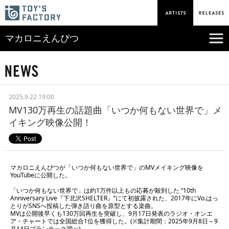
マカロニえんぴつ
2025.9.22 19:00
MV130万再生の話題曲「いつか何もない世界で」メ
イキング映像公開！
マカロニえんぴつが「いつか何もない世界で」のMVメイキング映像を
YouTubeに公開した。
「いつか何もない世界で」は約1万件以上もの応募が殺到した “10th
Anniversary Live『下北沢SHELTER』”にて初披露された、2017年にVo.はっ
とりがSNSへ投稿した弾き語り曲を原型とする楽曲。
MVは公開後早くも130万回再生を突破し、9月17日発表のラジオ・オンエ
ア・チャートでは全国総合1位を獲得した。(※集計期間：2025年9月8日～9
月14日プランテック調べ)