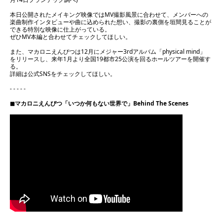
本日公開されたメイキング映像ではMV撮影風景に合わせて、メンバーへの
楽曲制作インタビューや曲に込められた想い、撮影の裏側を垣間見ることが
できる特別な映像に仕上がっている。
ぜひMV本編と合わせてチェックしてほしい。
また、マカロニえんぴつは12月にメジャー3rdアルバム「physical mind」
をリリースし、来年1月より全国19都市25公演を回るホールツアーを開催す
る。
詳細は公式SNSをチェックしてほしい。
- - - - -
◼︎マカロニえんぴつ「いつか何もない世界で」Behind The Scenes