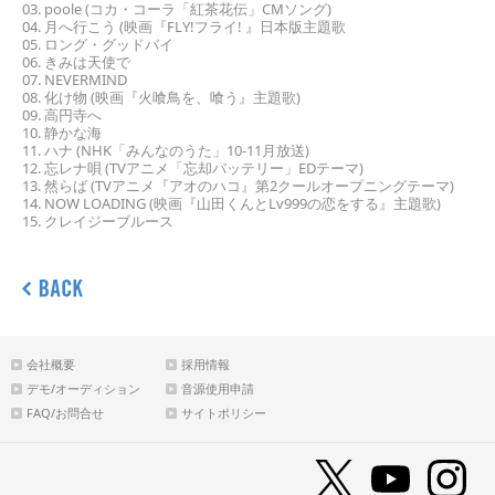
03. poole (コカ・コーラ「紅茶花伝」CMソング)
04. 月へ行こう (映画『FLY!フライ! 』日本版主題歌
05. ロング・グッドバイ
06. きみは天使で
07. NEVERMIND
08. 化け物 (映画『火喰鳥を、喰う』主題歌)
09. 高円寺へ
10. 静かな海
11. ハナ (NHK「みんなのうた」10-11月放送)
12. 忘レナ唄 (TVアニメ「忘却バッテリー」EDテーマ)
13. 然らば (TVアニメ『アオのハコ』第2クールオープニングテーマ)
14. NOW LOADING (映画『山田くんとLv999の恋をする』主題歌)
15. クレイジーブルース
会社概要
採用情報
デモ/オーディション
音源使用申請
FAQ/お問合せ
サイトポリシー