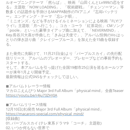
ルオープニングテーマ 「然らば」 、映画 『山田くんとLv999の恋をす
る』 主題歌
「NOW LOADING」、「呪術廻戦」「チェンソーマン」等
数多くの話題作を手掛けるMAPPA制作のTVアニメ 『忘却バ
ッテリ
ー』 エンディング・テーマ 「忘レナ唄」、
「ミニオンズ」などを手がけるイルミネーションによる映画『FLY!フ
ライ!』主題歌「月へ行こう」、コカ・コーラ 「紅茶
花伝」 CMソング
「poole」 といった豪華タイアップ曲に加えて、
「NEVERMIND」、
Key.長谷川大喜が作曲した「きみは天使で」、アルバム恒例のVo.はっ
とりの弾き語り曲「クレイ
ジーブルース」を加えた全15曲を収録す
る。
また発売に先駆けて、11月21日(金)より「パープルスカイ」の先行配
信リリース、アルバムのプレオーダー、プレ
セーブなどの事前予約も
スタートする。
そして、本アルバムを引っ提げた全国19都市25公演を巡るホールツア
ーが来年1月より開催予定。
最新情報は公式SNSをチェックしてほしい。
◼︎アルバムトレーラー情報
マカロニえんぴつ Major 3rd Full Album「physical mind」 全曲Teaser
https://youtu.be/r4ju73ZHJ0A
◼︎アルバムリリース情報
12月10日(水)発売 Major 3rd Full Album「physical mind」
https://macaroni-special.com/physical_mind/
[収録曲]
01. パープルスカイ (テレ東系ドラマ9 「コーチ」 主題歌)
02. いつか何もない世界で