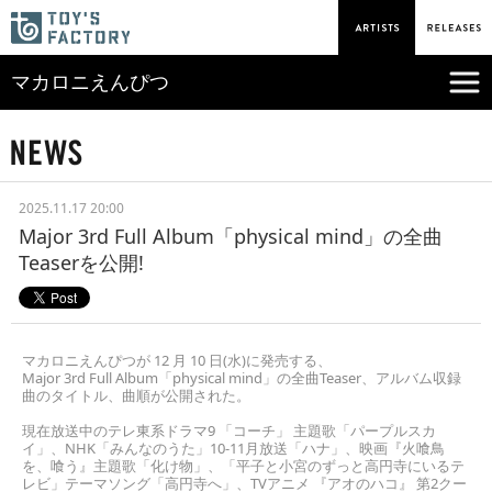
マカロニえんぴつ
2025.11.17 20:00
Major 3rd Full Album「physical mind」の全曲
Teaserを公開!
マカロニえんぴつが 12 月 10 日(水)に発売する、
Major 3rd Full Album「physical mind」の全曲Teaser、アルバム収録
曲のタイトル、曲順が公開された。
現在放送中のテレ東系ドラマ9 「コーチ」 主題歌「パープルスカ
イ」、NHK「みんなのうた」10-11月放送「ハナ」、
映画『火喰鳥
を、喰う』主題歌「化け物」、「平子と小宮のずっと高円寺にいるテ
レビ」テーマソング「高円寺へ」、
TVアニメ 『アオのハコ』 第2クー