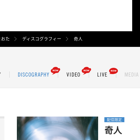
まおた
ディスコグラフィー
奇人
配信限定
奇人