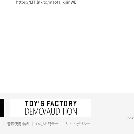
https://LTF.lnk.to/maota_kijinWE
音源使用申請
FAQ/お問合せ
サイトポリシー