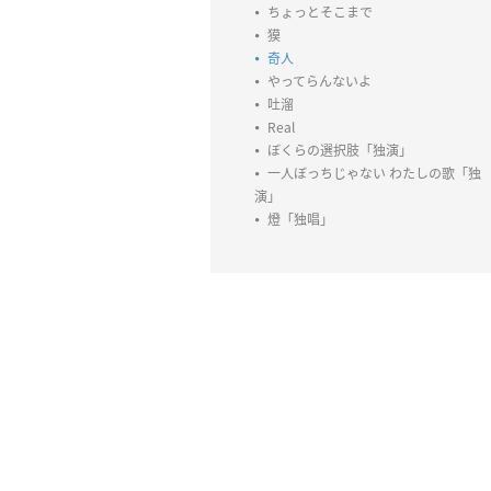
ちょっとそこまで
獏
奇人
やってらんないよ
吐溜
Real
ぼくらの選択肢「独演」
一人ぼっちじゃない わたしの歌「独
演」
燈「独唱」