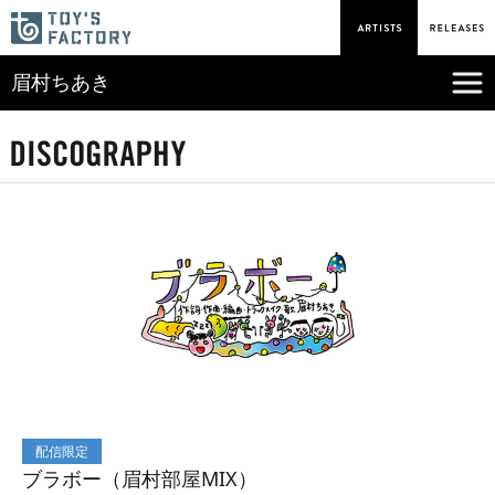
眉村ちあき
配信限定
ブラボー（眉村部屋MIX）