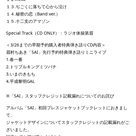
１３.ぢごくに落ちて心から泣け
１４.秘密の恋（Band ver.）
１５.十二支のアマゾン
Special Track（CD ONLY）：ラジオ体操第眉
＜3/26までの早期予約購入者特典弾き語りCD内容＞
眉村ちあき「SAI」先行予約特典弾き語りミニライブ
1.春一番
2.トリプルキングミツバチ
3.いまのきもち
4.平成黎明GAL
※「SAI」スタッフクレジット記載漏れについてのお詫び
アルバム「SAI」初回プレスジャケットブックレットにおきまし
て、
ジャケットデザインについてスタッフクレジットの記載漏れがご
ざいました。