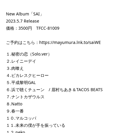
New Album「SAI」
2023.5.7 Release
価格：3500円 TFCC-81009
ご予約はこちら：
https://mayumura.lnk.to/saiWE
１.秘密の恋（Solo.ver）
２.レイニーデイ
３.肉喰え
４.ピカレスクヒーロー
５.平成黎明GAL
６.浜で聴くチューン / 眉村ちあき＆TACOS BEATS
７.ナントカザウルス
８.Natto
９.春一番
１０.マルコッパ
１１.未来の僕が手を振っている
１２.neko