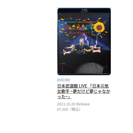
DVD/BD
日本武道館 LIVE 「日本元気
女歌手 ~夢だけど夢じゃなか
った~」
2021.10.20 Release
¥7,300（税込）