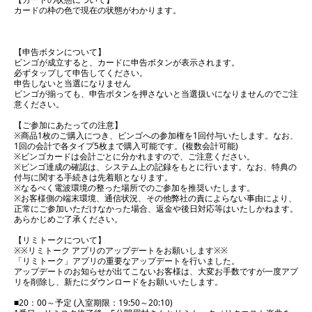
カードの枠の色で現在の状態がわかります。
【申告ボタンについて】
ビンゴが成立すると、カードに申告ボタンが表示されます。
必ずタップして申告してください。
申告しないと当選になりません
ビンゴが揃っても、申告ボタンを押さないと当選扱いになりませんのでご注
意ください。
【ご参加にあたっての注意】
※商品1枚のご購入につき、ビンゴへの参加権を1回付与いたします。なお、
1回の会計で各タイプ5枚まで購入可能です。(複数会計可能)
※ビンゴカードは会計ごとに分かれますので、ご注意ください。
※ビンゴ達成の確認は、システム上の記録をもとに行います。なお、特典の
付与に関する手続きは先着順となります。
※なるべく電波環境の整った場所でのご参加を推奨いたします。
※お客様側の端末環境、通信状況、その他弊社の責によらない事由により、
正常にご参加いただけなかった場合、返金や後日対応等はいたしかねます。
あらかじめご了承ください。
【リミトークについて】
※※リミトーク アプリのアップデートをお願いします※※
「リミトーク」アプリの重要なアップデートを行いました。
アップデートのお知らせが出てこないお客様は、大変お手数ですが一度アプ
リを削除し、新たにダウンロードをお願いいたします。
■20：00～予定 (入室期限：19:50～20:10)