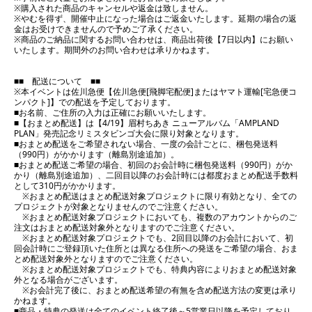
※購入された商品のキャンセルや返金は致しません。
※やむを得ず、開催中止になった場合はご返金いたします。延期の場合の返
金はお受けできませんので予めご了承ください。
※商品のご納品に関するお問い合わせは、商品出荷後【7日以内】にお願い
いたします。期間外のお問い合わせは承りかねます。
■■ 配送について ■■
※本イベントは佐川急便【佐川急便[飛脚宅配便]またはヤマト運輸[宅急便コ
ンパクト]】での配送を予定しております。
■お名前、ご住所の入力は正確にお願いいたします。
■【おまとめ配送】は【4/19】眉村ちあき ニューアルバム「AMPLAND
PLAN」発売記念リミスタビンゴ大会に限り対象となります。
■おまとめ配送をご希望されない場合、一度の会計ごとに、梱包発送料
（990円）がかかります（離島別途追加）。
■おまとめ配送ご希望の場合、初回のお会計時に梱包発送料（990円）がか
かり（離島別途追加）、二回目以降のお会計時には都度おまとめ配送手数料
として310円がかかります。
※おまとめ配送はまとめ配送対象プロジェクトに限り有効となり、全ての
プロジェクトが対象となりませんのでご注意ください。
※おまとめ配送対象プロジェクトにおいても、複数のアカウントからのご
注文はおまとめ配送対象外となりますのでご注意ください。
※おまとめ配送対象プロジェクトでも、2回目以降のお会計において、初
回会計時にご登録頂いた住所とは異なる住所への発送をご希望の場合、おま
とめ配送対象外となりますのでご注意ください。
※おまとめ配送対象プロジェクトでも、特典内容によりおまとめ配送対象
外となる場合がございます。
※お会計完了後に、おまとめ配送希望の有無を含め配送方法の変更は承り
かねます。
■商品・特典の発送は全てのイベント終了後～5営業日以降を予定しており