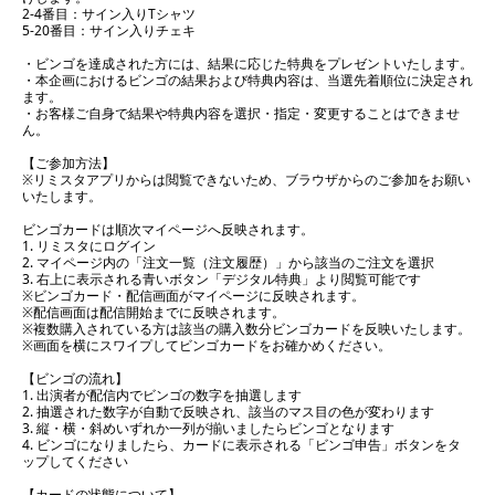
2-4番目：サイン入りTシャツ
5-20番目：サイン入りチェキ
・ビンゴを達成された方には、結果に応じた特典をプレゼントいたします。
・本企画におけるビンゴの結果および特典内容は、当選先着順位に決定され
ます。
・お客様ご自身で結果や特典内容を選択・指定・変更することはできませ
ん。
【ご参加方法】
※リミスタアプリからは閲覧できないため、ブラウザからのご参加をお願い
いたします。
ビンゴカードは順次マイページへ反映されます。
1. リミスタにログイン
2. マイページ内の「注文一覧（注文履歴）」から該当のご注文を選択
3. 右上に表示される青いボタン「デジタル特典」より閲覧可能です
※ビンゴカード・配信画面がマイページに反映されます。
※配信画面は配信開始までに反映されます。
※複数購入されている方は該当の購入数分ビンゴカードを反映いたします。
※画面を横にスワイプしてビンゴカードをお確かめください。
【ビンゴの流れ】
1. 出演者が配信内でビンゴの数字を抽選します
2. 抽選された数字が自動で反映され、該当のマス目の色が変わります
3. 縦・横・斜めいずれか一列が揃いましたらビンゴとなります
4. ビンゴになりましたら、カードに表示される「ビンゴ申告」ボタンをタ
ップしてください
【カードの状態について】