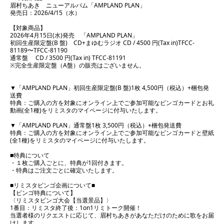
眉村ちあき ニューアルバム「AMPLAND PLAN」
発売日：2026/4/15（水）
【対象商品】
2026年4月15日(水)発売 「AMPLAND PLAN」
初回生産限定盤(B 盤) CD+まゆむラジオ CD / 4500 円(Tax in)TFCC-
81189〜TFCC-81190
通常盤 CD / 3500 円(Tax in) TFCC-81191
※完全生産限定盤（A盤）の販売はございません。
▼「AMPLAND PLAN」初回生産限定盤(B 盤)1枚 4,500円（税込）+梱包発
送費
特典：ご購入の方を対象にオンライン上でご参加可能なビンゴカードとお礼
動画(全1種)をリミスタのマイページに付与いたします。
▼「AMPLAND PLAN」通常盤1枚 3,500円（税込）+梱包発送費
特典：ご購入の方を対象にオンライン上でご参加可能なビンゴカードと壁紙
(全1種)をリミスタのマイページに付与いたします。
■特典について
・１枚ご購入ごとに、特典が1回付きます。
・特典はご注文ごとに確定いたします。
■リミスタビンゴ企画について■
【ビンゴ特典について】
〈リミスタビンゴ大会【当選景品】〉
1番目：リミスタ終了後：1on1リミトーク開催！
当選者様のリクエストに応じて、眉村ちあきがあなただけのために歌をお届
けします。