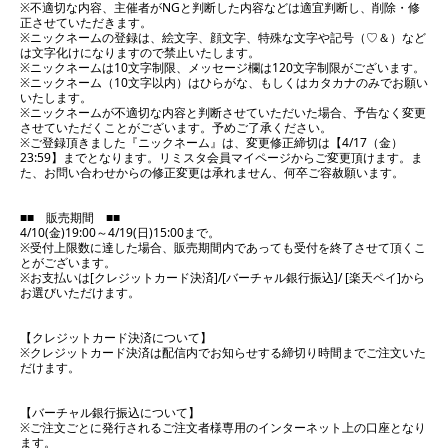
※不適切な内容、主催者がNGと判断した内容などは適宜判断し、削除・修
正させていただきます。
※ニックネームの登録は、絵文字、顔文字、特殊な文字や記号（♡＆）など
は文字化けになりますので禁止いたします。
※ニックネームは10文字制限、メッセージ欄は120文字制限がございます。
※ニックネーム（10文字以内）はひらがな、もしくはカタカナのみでお願い
いたします。
※ニックネームが不適切な内容と判断させていただいた場合、予告なく変更
させていただくことがございます。予めご了承ください。
※ご登録頂きました『ニックネーム』は、変更修正締切は【4/17（金）
23:59】までとなります。リミスタ会員マイページからご変更頂けます。ま
た、お問い合わせからの修正変更は承れません、何卒ご容赦願います。
■■ 販売期間 ■■
4/10(金)19:00～4/19(日)15:00まで。
※受付上限数に達した場合、販売期間内であっても受付を終了させて頂くこ
とがございます。
※お支払いは[クレジットカード決済]/[バーチャル銀行振込]/ [楽天ペイ]から
お選びいただけます。
【クレジットカード決済について】
※クレジットカード決済は配信内でお知らせする締切り時間までご注文いた
だけます。
【バーチャル銀行振込について】
※ご注文ごとに発行されるご注文者様専用のインターネット上の口座となり
ます。