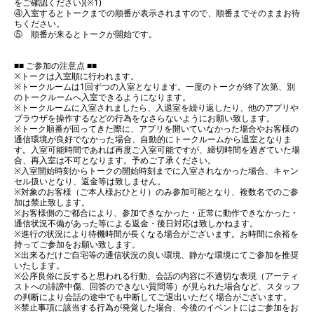
をご確認ください)(※1)
④入室するとトークまでの順番が表示されますので、順番までそのままお待
ちください。
⑤ 順番が来るとトークが開始です。
■■ ご参加の注意点 ■■
※トークは入室順に行われます。
※トークルームは1回ずつの入室となります。一度のトークが終了次第、別
のトークルームへ入室できるようになります。
※トークルームに入室されましたら、入退室を繰り返したり、他のアプリや
ブラウザを操作するなどの行為をなさらないようにお願い致します。
※トーク順番が回ってきた際に、アプリを開いていなかった場合やお客様の
通信環境が良好でなかった場合、自動的にトークルームから退室となりま
す。入室可能時間であれば再度ご入室可能ですが、締切時間を過ぎていた場
合、再入室は不可となります。予めご了承ください。
※入室開始時刻からトークの開始時刻までに入室されなかった場合、キャン
セル扱いとなり、返金等は致しません。
※対象のお客様（ご本人様おひとり）のみ参加可能となり、複数名でのご参
加は禁止致します。
※お客様側のご都合により、参加できなかった・正常に動作できなかった・
通信状況不備があった等による返金・後日対応は致しかねます。
※進行の状況により待機時間が長くなる場合がございます。お時間に余裕を
持ってご参加をお願い致します。
※出来るだけご自宅等の通信状況の良い環境、静かな環境にてご参加を推奨
いたします。
※公序良俗に反すると思われる行動、会話の内容に不適切な表現（アーティ
ストへの誹謗中傷、回答のできない質問等）が見られた場合など、スタッフ
の判断により会話の途中でも中断してご退出いただく場合がございます。
※禁止事項に該当する行為が発覚した場合、今後のイベントにはご参加をお