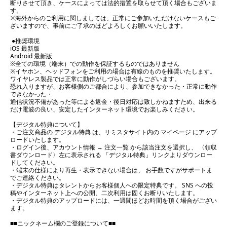
断りさせて頂き、ケースによっては法的措置を取らせて頂く場合もございま
す。
※海外からのご利用に関しましては、正常にご参加いただけないケースもご
ざいますので、事前にご了承のほどよろしくお願いいたします。
●推奨環境
iOS 最新版
Android 最新版
※全ての環境（端末）での動作を保証するものではありません
※イヤホン、ヘッドフォンをご利用の場合は有線のものを推奨いたします。
ワイヤレス製品では正常に動作がしづらい場合もございます。
恐れ入りますが、お客様側のご都合により、参加できなかった・正常に動作
できなかった・
通信状況不備があった等による返金・後日対応は致しかねますため、出来る
だけ電波の良い、安定したインターネット環境でお楽しみください。
【デジタル特典について】
・ご注文商品の デジタル特典 は、リミスタサイト内の マイページ にアップ
ロードいたします。
・ログイン後、アカウント情報 → 注文一覧 から該当注文を選択し、 〈領収
書ダウンロード〉左に表示される 「デジタル特典」リンクよりダウンロー
ドしてください。
・端末の仕様により再生・表示できない場合は、 お手数ですがサポートま
でご連絡ください。
・デジタル特典はタレントからお客様個人への限定特典です。 SNS への投
稿やインターネット上への公開、二次利用は固くお断りいたします。
・デジタル特典のアップロードには、一週間ほどお時間を頂く場合がござい
ます。
■■ニックネーム欄のご登録について■■