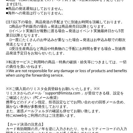
ます(注1)。
■商品の発送通知はしておりません。
■海外への発送は行っておりません。
(注1)以下の場合、商品発送の手配までに別途お時間を頂戴しております。
□商品が予約販売の場合→発送は商品発売日以降となります。
□イベント実施日が複数に渡る場合→発送はイベント実施最終日から5営
業日以降となります。
□一度にたくさんのお申込みが重なった場合→発送はお申込み順での順次
発送となります。
□受注生産商品など商品や特典物のご手配にお時間を要する場合→別途商
品発送予定日をお知らせいたします。
※転送サービスご利用時の商品・特典の破損・紛失等につきましては、一切
の責任を負いかねます。
※We are not responsible for any damage or loss of products and benefits
when using the forwarding service.
※※ご購入前のリミスタ会員登録をお願いいたします。※※
リミスタからのメール「support@limista.com 」が受信できる様、設定を
ご確認ください（PCメール推奨）
携帯などのドメイン指定、拒否設定などでお問い合わせの回答メール含め、
届かない事例が多数発生しております。
また、迷惑メールフォルダの確認も併せてお願い致します。
特にezwebをご利用の方はご注意願います。
【カード決済の注意点】
カード有効期限の月／年を逆に入力されたり、セキュリティーコードの入力