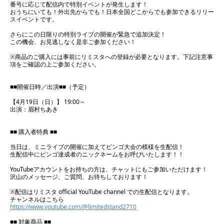
番号に応じて配信内で特別イベントが発生します！
おうちにいても！外出先からでも！日本全国どこからでも参加できるリリー
スイベントです。
さらにこの日限りの特別ライブの開催が緊急で追加決定！
この機会、お見逃しなく是非ご参加ください！
※商品のご購入には事前にリミスタへの登録が必要となります。下記注意事
項をご確認の上ご参加ください。
■■開催日時／出演■■（予定）
【4月19日（日）】 19:00～
出演：眉村ちあき
■■ 購入者特典 ■■
当日は、ミニライブの開催に加えてビンゴ大会の模様を生配信！
生配信中にビンゴ達成者のニックネームをお呼びいたします！！
YouTubeアカウントをお持ちの方は、チャットにもご参加いただけます！
沢山のメッセージ、ご質問、お待ちしております！
※配信はリミスタ official YouTube channel での生配信となります。
チャンネルはこちら
https://www.youtube.com/@limitedstand2710
■■ 対象商品 ■■