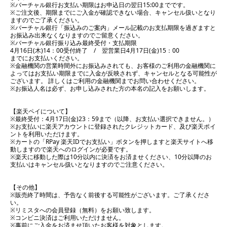
※バーチャル銀行お支払い期限はお申込日の翌日15:00までです。
※ご注文後、期限までにご入金が確認できない場合、キャンセル扱いとなり
ますのでご了承ください。
※バーチャル銀行「振込みのご案内」メール記載のお支払期限を過ぎますと
お振込み出来なくなりますのでご留意ください。
※バーチャル銀行振り込み最終受付・支払期限
4月16日(木)14：00受付終了 / 翌営業日4月17日(金)15：00
までにお支払いください。
※金融機関の営業時間外にお振込みされても、お客様のご利用の金融機関に
よってはお支払い期限までに入金が反映されず、キャンセルとなる可能性が
ございます。 詳しくはご利用の金融機関までお問い合わせください。
※お振込人名は必ず、お申し込みされた方の本名の記入をお願いします。
【楽天ペイについて】
※最終受付：4月17日(金)23：59まで（以降、お支払い選択できません。）
※お支払いに楽天アカウントに登録されたクレジットカード、及び楽天ポイ
ントを利用いただけます。
※カートの「RPay 楽天IDでお支払い」ボタンを押しますと楽天サイトへ移
動しますので楽天へのログインが必要です。
※楽天に移動した際は10分以内に決済をお済ませください、10分以降のお
支払いはキャンセル扱いとなりますのでご注意ください。
【その他】
※販売終了時間は、予告なく前後する可能性がございます。ご了承くださ
い。
※リミスタへの会員登録（無料）をお願い致します。
※コンビニ決済はご利用いただけません。
※事前にご入金をお済ませ頂いたお客様を対象とします。