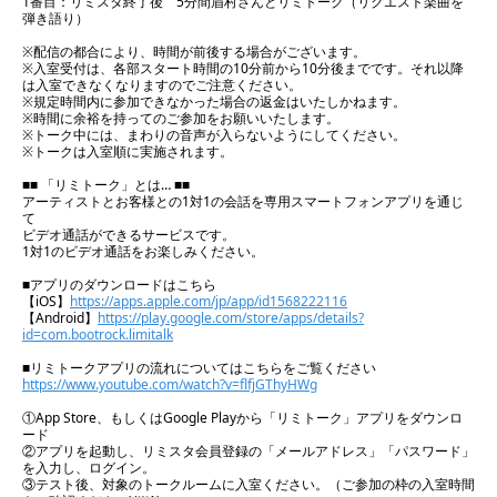
1番目：リミスタ終了後 5分間眉村さんとリミトーク（リクエスト楽曲を
弾き語り）
※配信の都合により、時間が前後する場合がございます。
※入室受付は、各部スタート時間の10分前から10分後までです。それ以降
は入室できなくなりますのでご注意ください。
※規定時間内に参加できなかった場合の返金はいたしかねます。
※時間に余裕を持ってのご参加をお願いいたします。
※トーク中には、まわりの音声が入らないようにしてください。
※トークは入室順に実施されます。
■■ 「リミトーク」とは… ■■
アーティストとお客様との1対1の会話を専用スマートフォンアプリを通じ
て
ビデオ通話ができるサービスです。
1対1のビデオ通話をお楽しみください。
■アプリのダウンロードはこちら
【iOS】
https://apps.apple.com/jp/app/id1568222116
【Android】
https://play.google.com/store/apps/details?
id=com.bootrock.limitalk
■リミトークアプリの流れについてはこちらをご覧ください
https://www.youtube.com/watch?v=flfjGThyHWg
①App Store、もしくはGoogle Playから「リミトーク」アプリをダウンロ
ード
②アプリを起動し、リミスタ会員登録の「メールアドレス」「パスワード」
を入力し、ログイン。
③テスト後、対象のトークルームに入室ください。（ご参加の枠の入室時間