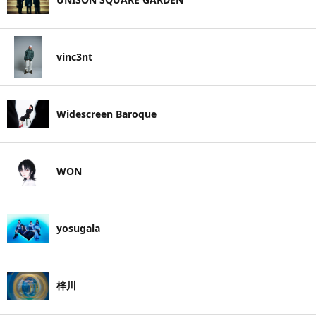
vinc3nt
Widescreen Baroque
WON
yosugala
梓川