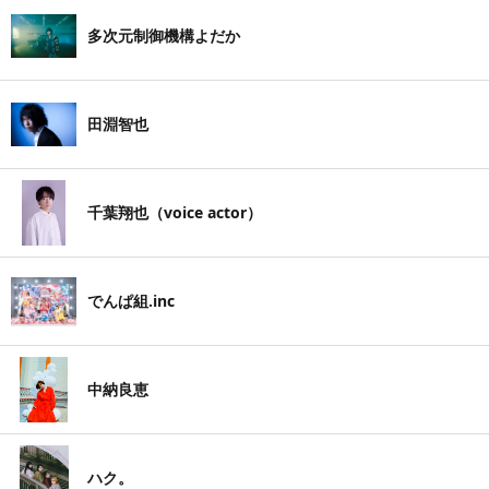
多次元制御機構よだか
田淵智也
千葉翔也（voice actor）
でんぱ組.inc
中納良恵
ハク。