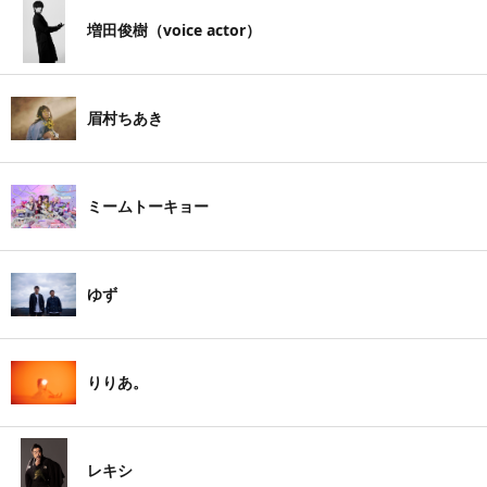
増田俊樹（voice actor）
眉村ちあき
ミームトーキョー
ゆず
りりあ。
レキシ