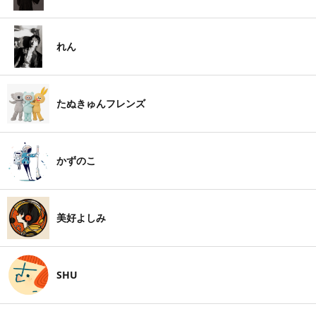
れん
たぬきゅんフレンズ
かずのこ
美好よしみ
SHU