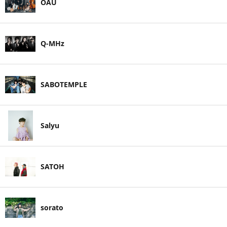
OAU
Q-MHz
SABOTEMPLE
Salyu
SATOH
sorato