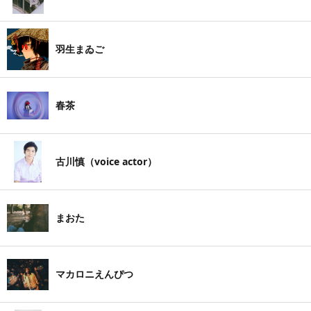
羽生まゐご
春茶
古川慎（voice actor）
まおた
マカロニえんぴつ