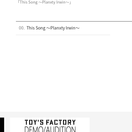
「This Song 〜Planxty Irwin〜」
00.
This Song 〜Planxty Irwin〜