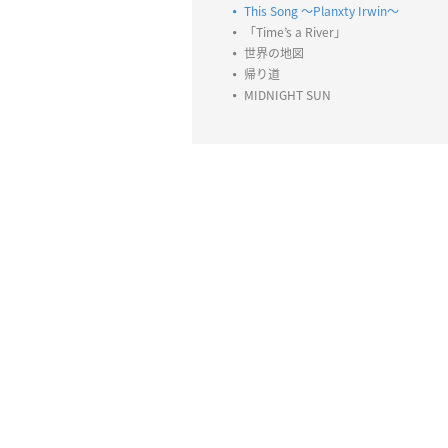
This Song 〜Planxty Irwin〜
「Time’s a River」
世界の地図
帰り道
MIDNIGHT SUN