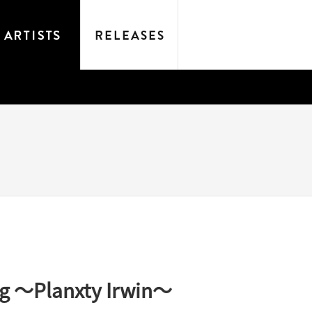
ng 〜Planxty Irwin〜