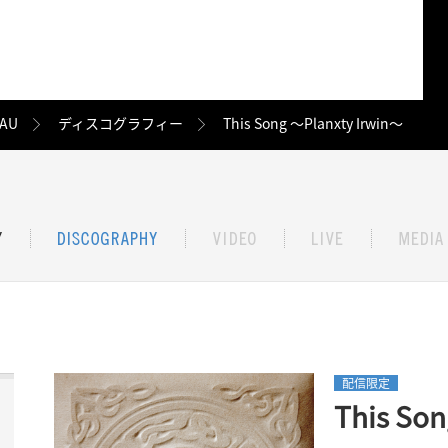
AU
ディスコグラフィー
This Song 〜Planxty Irwin〜
配信限定
This So