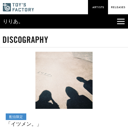
りりあ。
配信限定
「イツメン。」