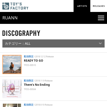
RUANN
配信限定
/
2018.12.12 Release
READY TO GO
TFDS-00510
配信限定
/
2018.11.9 Release
There’s No Ending
TFDS-00504
配信限定
/
2018.9.10 Release