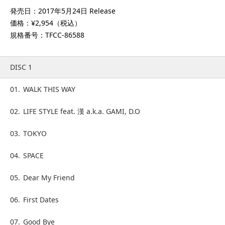
発売日：2017年5月24日 Release
価格：¥2,954（税込）
規格番号：TFCC-86588
DISC 1
01.
WALK THIS WAY
02.
LIFE STYLE feat. 漢 a.k.a. GAMI, D.O
03.
TOKYO
04.
SPACE
05.
Dear My Friend
06.
First Dates
07.
Good Bye