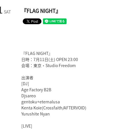
1
『FLAG NIGHT』
SAT
『FLAG NIGHT』
日時：7月11日(土) OPEN 23:00
会場：東京・Studio Freedom
出演者
[DJ]
Age Factory B2B
Djsareo
gentoku+eternalusa
Kenta Koie(Crossfaith/AFTERVOID)
Yurushite Nyan
[LIVE]