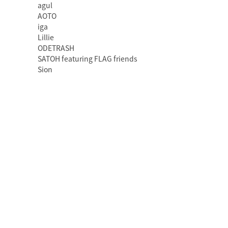
agul
AOTO
iga
Lillie
ODETRASH
SATOH featuring FLAG friends
Sion